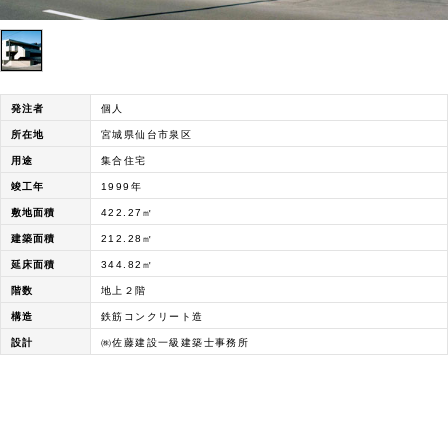
発注者
個人
所在地
宮城県仙台市泉区
用途
集合住宅
竣工年
1999年
敷地面積
422.27㎡
建築面積
212.28㎡
延床面積
344.82㎡
階数
地上２階
構造
鉄筋コンクリート造
設計
㈱佐藤建設一級建築士事務所