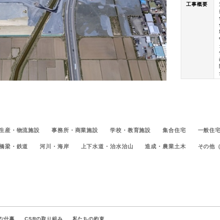
工事概要
生産・物流施設
事務所・商業施設
学校・教育施設
集合住宅
一般住
橋梁・鉄道
河川・海岸
上下水道・治水治山
造成・農業土木
その他
な仕事
CSRの取り組み
私たちの約束