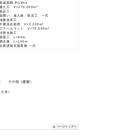
造成面積 約18ha
盛土工 V=270,000m³
仮設工
仮囲い、進入路、防災工 一式
地盤改良工
中層混合処理 V=2,200m³
グラベルマット V=75,000m³
付替水路工
函渠工 L=60m
開水路 L=100m
企業誘致支援業務 一式
宅
その他（建築）
（土木）