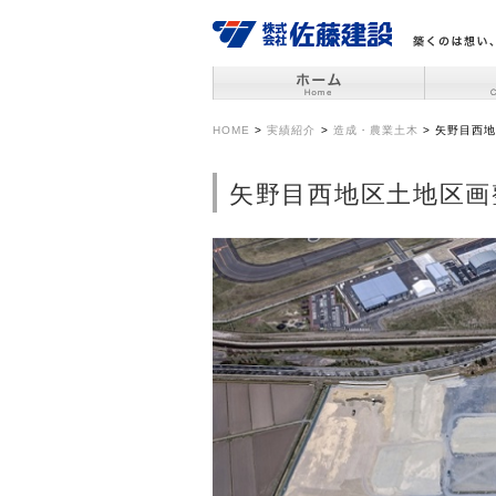
HOME
>
実績紹介
>
造成・農業土木
>
矢野目西地
矢野目西地区土地区画整