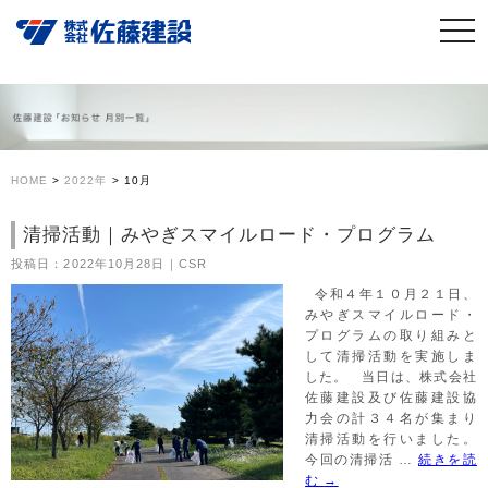
HOME
>
2022年
>
10月
清掃活動｜みやぎスマイルロード・プログラム
投稿日：2022年10月28日｜CSR
令和４年１０月２１日、
みやぎスマイルロード・
プログラムの取り組みと
して清掃活動を実施しま
した。 当日は、株式会社
佐藤建設及び佐藤建設協
力会の計３４名が集まり
清掃活動を行いました。
今回の清掃活 …
続きを読
む
→