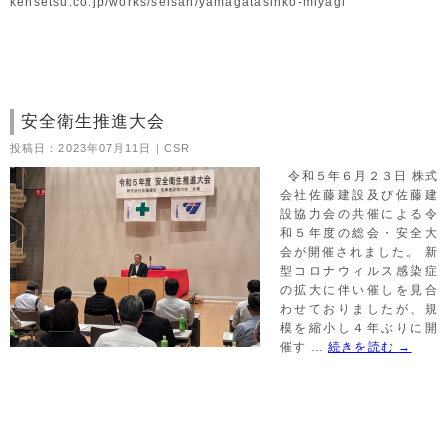
kensetsu.co.jp/works/seisan/yamagatasinko-miyagi
安全衛生推進大会
投稿日：2023年07月11日｜CSR
令和５年６月２３日 株式
会社佐藤建設及び佐藤建
設協力会の共催による令
和５年度の総会・安全大
会が開催されました。 新
型コロナウィルス感染症
の拡大に伴い催しを見合
わせておりましたが、規
模を縮小し４年ぶりに開
催す …
続きを読む
→