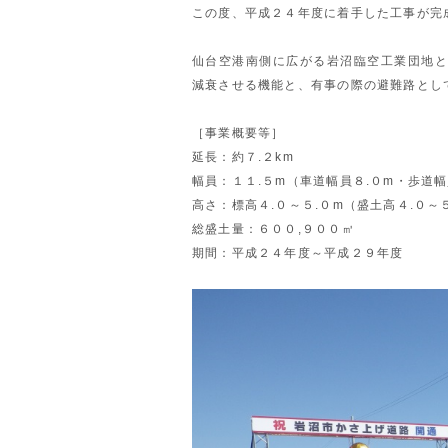
この度、平成２４年度に着手した工事が完
仙台空港南側に広がる岩沼臨空工業団地と
減衰させる機能と、有事の際の避難路とし
［事業概要等］
延長：約７.２km
幅員：１１.５m（車道幅員８.０m・歩道幅
高さ：標高４.０～５.０m（盛土高４.０～
総盛土量：６００,９００㎥
期間：平成２４年度～平成２９年度